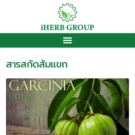
สารสกัดส้มแขก