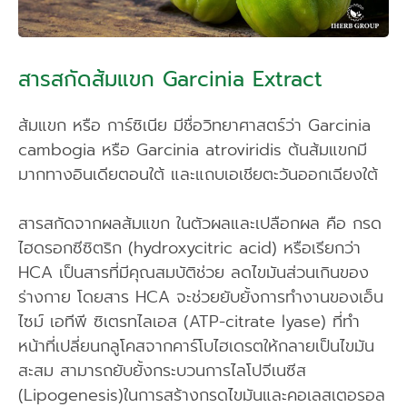
สารสกัดส้มแขก Garcinia Extract
ส้มแขก หรือ การ์ซิเนีย มีชื่อวิทยาศาสตร์ว่า Garcinia
cambogia หรือ Garcinia atroviridis ต้นส้มแขกมี
มากทางอินเดียตอนใต้ และแถบเอเชียตะวันออกเฉียงใต้
สารสกัดจากผลส้มแขก ในตัวผลและเปลือกผล คือ กรด
ไฮดรอกซีซิตริก (hydroxycitric acid) หรือเรียกว่า
HCA เป็นสารที่มีคุณสมบัติช่วย ลดไขมันส่วนเกินของ
ร่างกาย โดยสาร HCA จะช่วยยับยั้งการทำงานของเอ็น
ไซม์ เอทีพี ซิเตรทไลเอส (ATP-citrate lyase) ที่ทำ
หน้าที่เปลี่ยนกลูโคสจากคาร์โบไฮเดรตให้กลายเป็นไขมัน
สะสม สามารถยับยั้งกระบวนการไลโปจีเนซีส
(Lipogenesis)ในการสร้างกรดไขมันและคอเลสเตอรอล